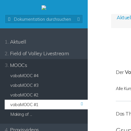
Aktuel
1.
Aktuell
2.
Field of Volley Livestream
3.
MOOCs
Der
Vo
vobaMOOC #4
vobaMOOC #3
Alle Kur
vobaMOOC #2
vobaMOOC #1
Das Th
Making of ...
Grun
4.
Praxisvideos