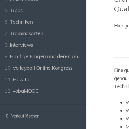
Qual
5.
Tipps
6.
Techniken
Hier ge
7.
Trainingsarten
8.
Interviews
9.
Häufige Fragen und deren Antworten
10.
Volleyball Online Kongress
Eine g
genau 
11.
HowTo
Techni
12.
vobaMOOC
W
W
Verlauf löschen
W
M