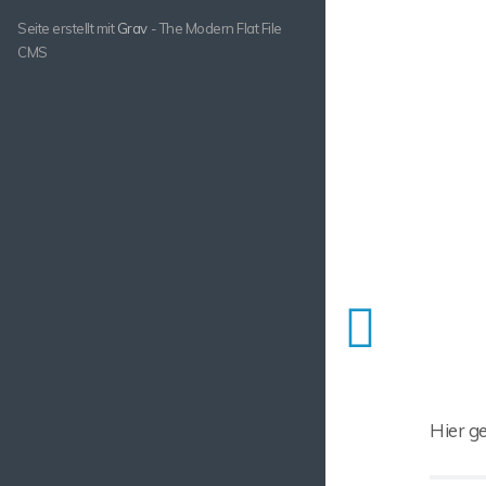
Seite erstellt mit
Grav
- The Modern Flat File
CMS
Hier g