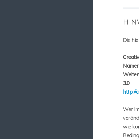
HINW
Die hi
Creati
Namen
Weiter
3.0
http://
Wer im
veränd
wie ko
Beding