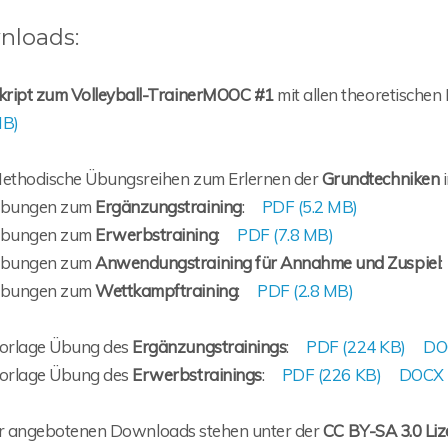
nloads:
kript zum Volleyball-TrainerMOOC #1
mit allen theoretischen
B)
ethodische Übungsreihen zum Erlernen der
Grundtechniken
i
bungen zum
Ergänzungstraining
:
PDF (5.2 MB)
bungen zum
Erwerbstraining
:
PDF (7.8 MB)
bungen zum
Anwendungstraining für Annahme und Zuspiel
bungen zum
Wettkampftraining
:
PDF (2.8 MB)
orlage Übung des
Ergänzungstrainings
:
PDF (224 KB)
DO
orlage Übung des
Erwerbstrainings
:
PDF (226 KB)
DOCX 
er angebotenen Downloads stehen unter der
CC BY-SA 3.0 Li