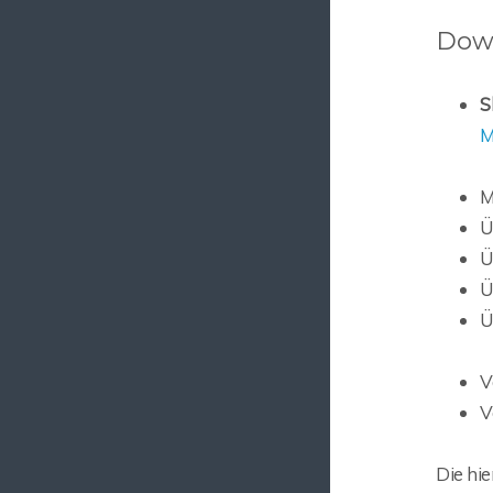
Dow
S
M
M
Ü
Ü
Ü
Ü
V
V
Die hi