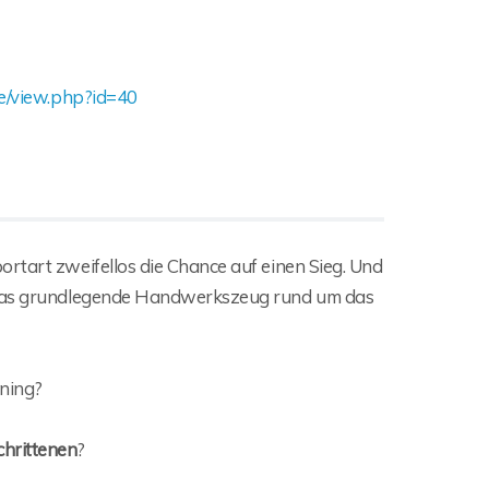
se/view.php?id=40
rtart zweifellos die Chance auf einen Sieg. Und
das grundlegende Handwerkszeug rund um das
ining?
chrittenen
?