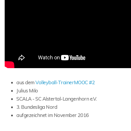
aus dem
Volleyball-TrainerMOOC #2
Julius Milo
SCALA - SC Alstertal-Langenhorn e.V.
3. Bundesliga Nord
aufgezeichnet im November 2016