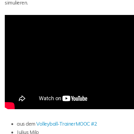
simulieren.
aus dem
Volleyball-TrainerMOOC #2
Julius Milo