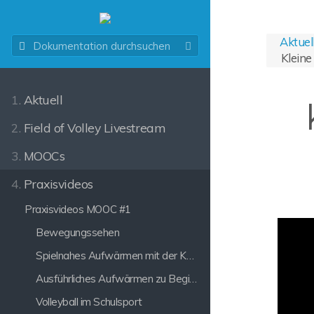
Aktuel
Klein
1.
Aktuell
2.
Field of Volley Livestream
3.
MOOCs
4.
Praxisvideos
Praxisvideos MOOC #1
Bewegungssehen
Spielnahes Aufwärmen mit der Koordinationsleiter
Ausführliches Aufwärmen zu Beginn langer Trainingseinheiten
Volleyball im Schulsport