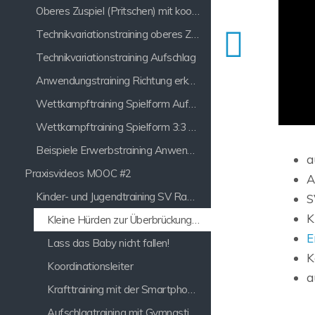
Oberes Zuspiel (Pritschen) mit koordinativen Zusatzaufgaben
Technikvariationstraining oberes Zuspiel (Pritschen)
Technikvariationstraining Aufschlag
Anwendungstraining Richtung erkennen
Wettkampftraining Spielform Aufbaukönige
Wettkampftraining Spielform 3:3 mit einem Zuspieler
Beispiele Erwerbstraining Anwendungstraining
a
Praxisvideos MOOC #2
A
Kinder- und Jugendtraining SV Raspo Lathen
S
K
Kleine Hürden zur Überbrückung von Wartepositionen
E
Lass das Baby nicht fallen!
K
Koordinationsleiter
a
Krafttraining mit der Smartphone-App
Aufschlagtraining mit Gymnastikreifen