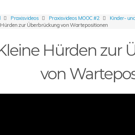
l
Praxisvideos
Praxisvideos MOOC #2
Kinder- un
e Hürden zur Überbrückung von Wartepositionen
Kleine Hürden zur
von Wartepos