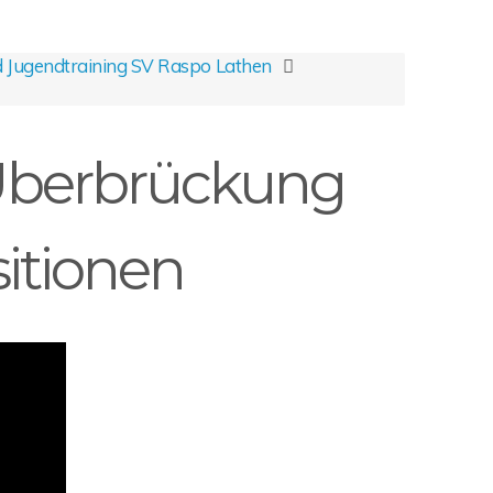
d Jugendtraining SV Raspo Lathen
 Überbrückung
itionen