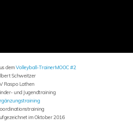
us dem
Volleyball-TrainerMOOC #2
lbert Schweitzer
V Raspo Lathen
inder- und Jugendtraining
rgänzungstraining
oordinationstraining
ufgezeichnet im Oktober 2016