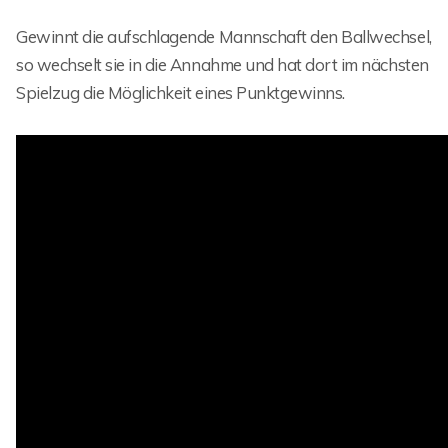
Gewinnt die aufschlagende Mannschaft den Ballwechsel,
so wechselt sie in die Annahme und hat dort im nächsten
Spielzug die Möglichkeit eines Punktgewinns.