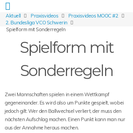
Aktuell
Praxisvideos
Praxisvideos MOOC #2
2. Bundesliga VCO Schwerin
Spielform mit Sonderregeln
Spielform mit
Sonderregeln
Zwei Mannschaften spielen in einem Wettkampf
gegeneinander. Es wird also um Punkte gespielt, wobei
jedoch gilt: Wer den Ballwechsel verliert, der muss den
nächsten Aufschlag machen. Einen Punkt kann man nur
aus der Annahme heraus machen.