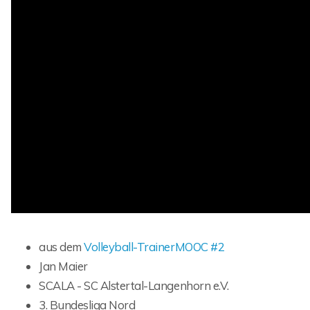
aus dem
Volleyball-TrainerMOOC #2
Jan Maier
SCALA - SC Alstertal-Langenhorn e.V.
3. Bundesliga Nord