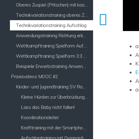
Oberes Zuspiel (Pritschen) mit koordinativen Zusatzaufgaben
Technikvariationstraining oberes Zuspiel (Pritschen)
Technikvariationstraining Aufschlag
Anwendungstraining Richtung erkennen
Wettkampftraining Spielform Aufbaukönige
a
A
Wettkampftraining Spielform 3:3 mit einem Zuspieler
K
Beispiele Erwerbstraining Anwendungstraining
E
Praxisvideos MOOC #2
A
Kinder- und Jugendtraining SV Raspo Lathen
a
Kleine Hürden zur Überbrückung von Wartepositionen
Lass das Baby nicht fallen!
Koordinationsleiter
Krafttraining mit der Smartphone-App
Aufschlagtraining mit Gymnastikreifen